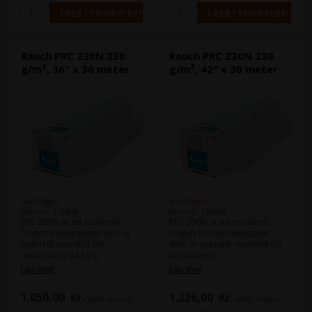
Rauch PRC 230N 230
Rauch PRC 230N 230
g/m², 36" x 30 meter
g/m², 42" x 30 meter
Slut i lager
Slut i lager
Varenr.: 112658
Varenr.: 112659
PRC 230N är ett modernt,
PRC 230N är ett modernt,
högvitt inkjetpapper som är
högvitt bläckstrålepapper
speciellt utvecklat för
som är speciellt utvecklat för
användning på färg-
användning i
inkjetplotters med hög
färgbläckstråleskrivare med
Läs mer
Läs mer
bläckförbrukning. Det
hög bläckförbrukning. Det
levererar utmärkta resultat vid
levererar utmärkta resultat vid
1.050,00
Kr.
1.226,00
Kr.
exkl. moms
exkl. moms
fullständiga täckning med
heltäckande utskrifter med
skarp upplösning, precisa
skarp upplösning, precisa