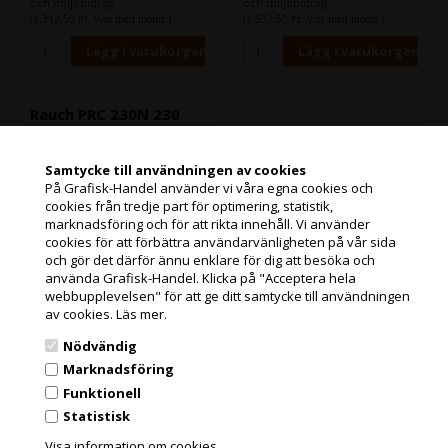
och miljöbidrag
och miljöbidrag
kanter och enastående
kanter och enastående
(1.312,50 Kr. Visa med moms.)
(1.532,50 Kr. Visa med moms.)
färgbriljans.
färgbriljans.
Rauch PRC 230N 230
g/m², 44" x 30 meter
Samtycke till användningen av cookies
På Grafisk-Handel använder vi våra egna cookies och
cookies från tredje part för optimering, statistik,
Jag handlar som
marknadsföring och för att rikta innehåll. Vi använder
cookies för att förbättra användarvänligheten på vår sida
och gör det därför ännu enklare för dig att besöka och
PRIVATKUND
använda Grafisk-Handel. Klicka på "Acceptera hela
PRISER INKL. MOMS
webbupplevelsen" för att ge ditt samtycke till användningen
av cookies.
Läs mer.
1 st i lager
FÖRETAGSKUND
Varenr.: 112660
Nödvändig
PRC 230N är ett modernt,
PRISER EXKL. MOMS
högvitt bläckstrålepapper
Marknadsföring
som är speciellt utvecklat för
Funktionell
användning i
Statistisk
färgbläckstråleskrivare med
Läs mer
Grafisk Handel använder sig av cookies för att förbättra din
hög bläckförbrukning. Det ger
användarupplevelse på hemsidan.
Visa information om cookies