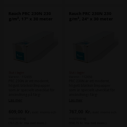
Rauch PRC 230N 230
Rauch PRC 230N 230
g/m², 17" x 30 meter
g/m², 24" x 30 meter
Slut i lager
Slut i lager
Varenr.: 112655
Varenr.: 112656
PRC 230N är ett modernt,
PRC 230N är ett modernt,
högvitt bläckstrålepapper
högvitt bläckstrålepapper
som är speciellt utvecklat för
som är speciellt utvecklat för
användning på färg-
användning i färg-
bläckstråleskrivare med hög
bläckstråleplottrar med hög
Läs mer
Läs mer
bläckförbrukning. Det
bläckförbrukning. Det
levererar utmärkta resultat vid
levererar utmärkta resultat vid
609,00
Kr.
767,00
Kr.
exkl. moms och
exkl. moms och
full yttäckning med skarp
full yttäckning med skarp
upplösning, precisa kanter
upplösning, precisa kanter
miljöbidrag
miljöbidrag
och enastående färgbriljans.
och enastående färgbriljans.
(761,25 Kr. Visa med moms.)
(958,75 Kr. Visa med moms.)