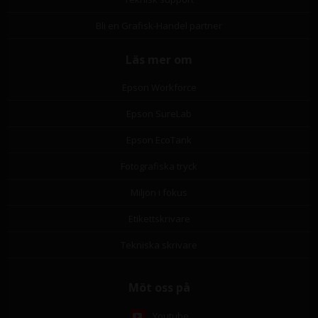
Bli en Grafisk-Handel partner
Läs mer om
Epson Workforce
Epson SureLab
Epson EcoTank
Fotografiska tryck
Miljön i fokus
Etikettskrivare
Tekniska skrivare
Möt oss på
Youtube