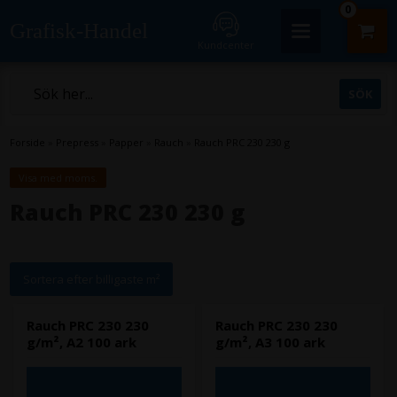
0
Grafisk-Handel
Kundcenter
Forside
»
Prepress
»
Papper
»
Rauch
»
Rauch PRC 230 230 g
Visa med moms.
Rauch PRC 230 230 g
Sortera efter billigaste m²
Rauch PRC 230 230
Rauch PRC 230 230
g/m², A2 100 ark
g/m², A3 100 ark