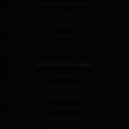
Nyheter från Grafisk-Handel
GDPR
Leverantörslista
Miljöbidrag
Om os
Orderstatus och support
Orderstatus
Returnera produkter
Frakt och leverans
Spåra din order
Betalning och faktura
Teknisk support