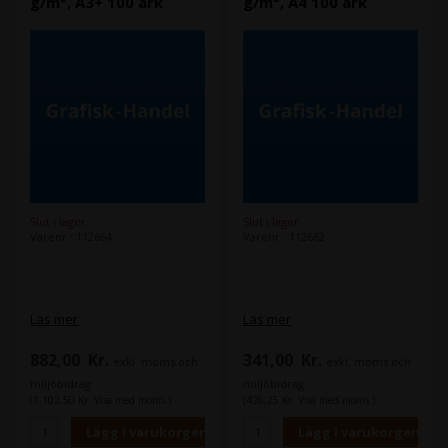
g/m², A3+ 100 ark
g/m², A4 100 ark
Slut i lager
Slut i lager
Varenr.: 112664
Varenr.: 112662
Läs mer
Läs mer
882,00
Kr.
341,00
Kr.
exkl. moms och
exkl. moms och
miljöbidrag
miljöbidrag
(1.102,50 Kr. Visa med moms.)
(426,25 Kr. Visa med moms.)