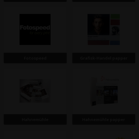
Fotospeed
Grafisk-Handel papper
Hahnemühle
Hahnemühle papper