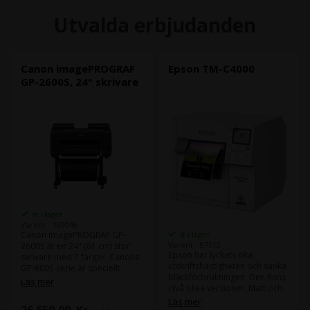
Utvalda erbjudanden
Canon imagePROGRAF
Epson TM-C4000
GP-2600S, 24" skrivare
st i lager
Varenr.: 109046
Canon imagePROGRAF GP-
st i lager
Varenr.: 97112
2600S är en 24" (61 cm) stor
Epson har lyckats öka
skrivare med 7 färger. Canons
utskriftshastigheten och sänka
GP-600S-serie är speciellt
bläckförbrukningen. Den finns
utformad för
Läs mer
i två olika versioner, Matt och
premiumaffischproduktion
Glossy, vilket även gäller för
och lämpar sig för olika
Läs mer
26.659,00
Kr.