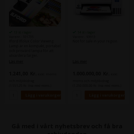
13 st i lager
14 st i lager
Varenr.: 101735
Varenr.: 93913
Ilford Ilfolux Color Viewing
Not for sale in your region
Lamp är en kompakt, portabel
och prisvärd lampa för att
utvärdera färger.
Perfekt för att utvärdera
Läs mer
Läs mer
färger på utskrifter av foton,
digital konst, designarbeten
1.241,00
Kr.
1.000.000,00
Kr.
exkl. moms
exkl.
och swatches under
standardiserade
och miljöbidrag
moms och miljöbidrag
ljusförhållanden för att
(1.551,25 Kr. Visa med moms.)
(1.250.000,00 Kr. Visa med moms.)
matcha utskrifter.
Gå med i vårt nyhetsbrev och få bra