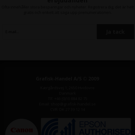
erbjudanden
Ofta innehåller stora besparingar och nyheter. Registrera dig, det är helt
gratis och enkelt att säga upp prenumerationen.
Grafisk-Handel A/S © 2009
Kærgårdsvej 1, 2650 Hvidovre
Danmark
Tlf. +46 (0)10 884 82 75
Email: shop@grafisk-handel.se
CVR: DK 27 39 12 14