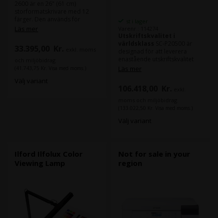
2600 är en 26" (61 cm)
storformatskrivare med 12
färger. Den används för
st i lager
högkvalitetsutskrifter av foton
Läs mer
Varenr.: 114274
och konsttryck (Fine Art). Med
Utskriftskvalitet i
Canon Pro 2600 kan du
världsklass
SC-P20500 är
33.395,00
Kr.
exkl. moms
producera bilder med hög
designad för att leverera
fotografisk utskriftskvalitet.
enastående utskriftskvalitet
och miljöbidrag
tack vare PrecisionCore
Läs mer
(41.743,75 Kr. Visa med moms.)
MicroTFP-skrivhuvudet och det
Välj variant
avancerade UltraChrome PRO
106.418,00
Kr.
exkl.
12-bläcksetet. Med tillägg av
orange, grönt och violett bläck
moms och miljöbidrag
uppnås en bredare färgskala,
(133.022,50 Kr. Visa med moms.)
medan Black Enhance
Välj variant
Overcoat (BEO) teknologin ger
djupare svarta nyanser,
förbättrad kontrast och
reducerat bronzing på blanka
medier. Resultatet är levande
Ilford Ilfolux Color
Not for sale in your
bilder med precisa detaljer
Viewing Lamp
region
och naturliga färgövergångar.