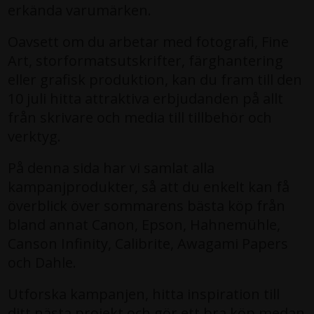
erkända varumärken.
Oavsett om du arbetar med fotografi, Fine
Art, storformatsutskrifter, färghantering
eller grafisk produktion, kan du fram till den
10 juli hitta attraktiva erbjudanden på allt
från skrivare och media till tillbehör och
verktyg.
På denna sida har vi samlat alla
kampanjprodukter, så att du enkelt kan få
överblick över sommarens bästa köp från
bland annat Canon, Epson, Hahnemühle,
Canson Infinity, Calibrite, Awagami Papers
och Dahle.
Utforska kampanjen, hitta inspiration till
ditt nästa projekt och gör ett bra köp medan